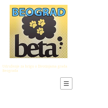
Udruženje za brigu o životinjama grada
Beograda