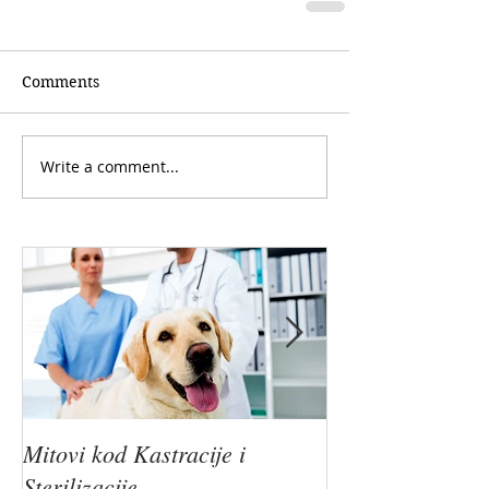
Comments
Write a comment...
Mitovi kod Kastracije i
6 Prednosti Steri
Sterilizacije
Kastracije