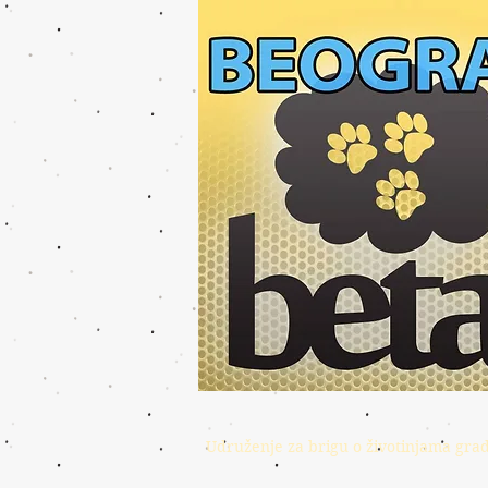
Udruženje za brigu o životinjama gra