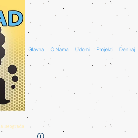
Glavna
O Nama
Udomi
Projekti
Doniraj
da Beograda