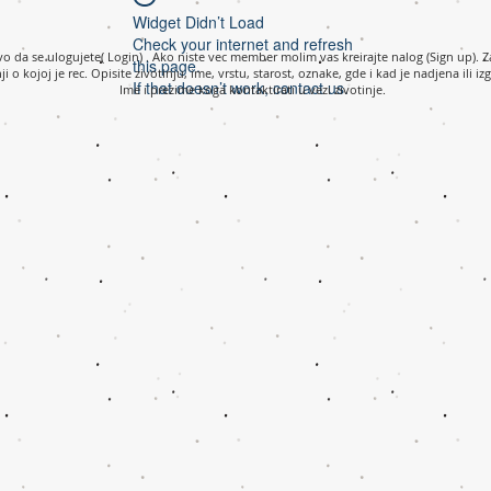
Widget Didn’t Load
Check your internet and refresh
rvo da se ulogujete( Login) . Ako niste vec member molim vas kreirajte nalog (Sign up). Z
this page.
nji o kojoj je rec. Opisite zivotinju, ime, vrstu, starost, oznake, gde i kad je nadjena ili iz
If that doesn’t work, contact us.
Ime i prezime koga kontaktirati u vezi zivotinje.